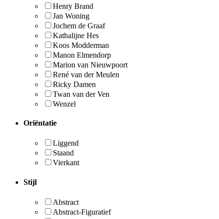
Henry Brand
Jan Woning
Jochem de Graaf
Kathalijne Hes
Koos Modderman
Manon Elmendorp
Marion van Nieuwpoort
René van der Meulen
Ricky Damen
Twan van der Ven
Wenzel
Oriëntatie
Liggend
Staand
Vierkant
Stijl
Abstract
Abstract-Figuratief