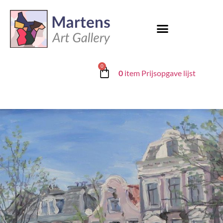
0
0
item
Prijsopgave lijst