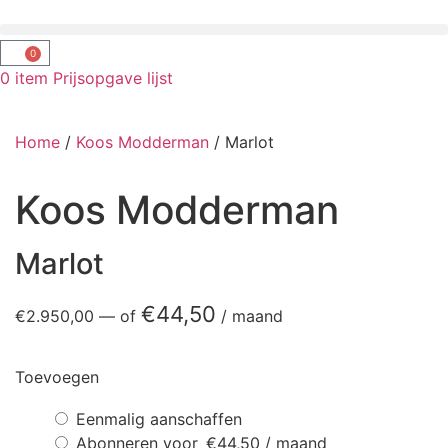
0
0
item
Prijsopgave lijst
Home
/
Koos Modderman
/ Marlot
Koos Modderman
Marlot
€
44,50
€
2.950,00
—
of
/ maand
Toevoegen
Eenmalig aanschaffen
Abonneren voor
€
44,50
/ maand