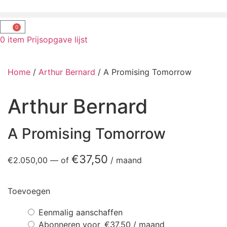
0
0
item
Prijsopgave lijst
Home
/
Arthur Bernard
/ A Promising Tomorrow
Arthur Bernard
A Promising Tomorrow
€
37,50
€
2.050,00
—
of
/ maand
Toevoegen
Eenmalig aanschaffen
Abonneren voor
€
37,50
/ maand