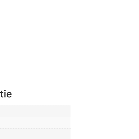
d
tie