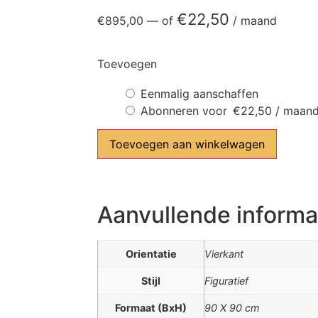
€
22,50
€
895,00
—
of
/ maand
Toevoegen
Eenmalig aanschaffen
Abonneren voor
€
22,50
/ maan
Toevoegen aan winkelwagen
Aanvullende informa
Orientatie
Vierkant
Stijl
Figuratief
Formaat (BxH)
90 X 90 cm