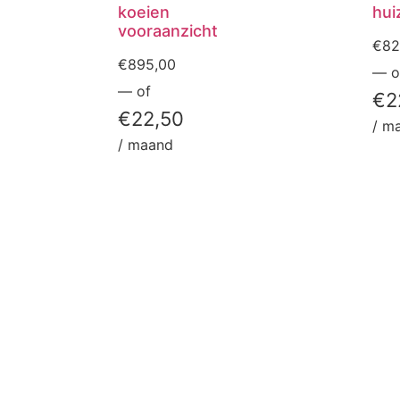
koeien
hui
vooraanzicht
€
82
€
895,00
—
o
—
of
€
2
€
22,50
/ m
/ maand