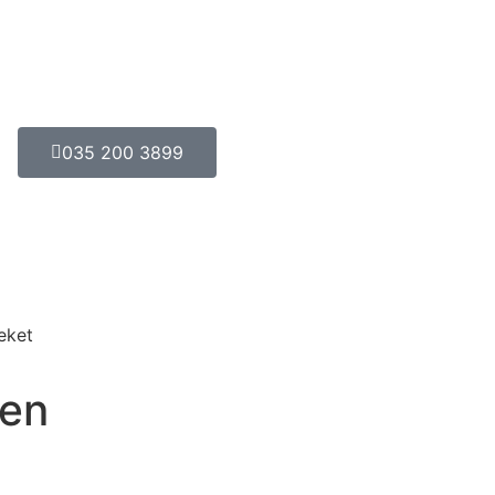
035 200 3899
eket
ten