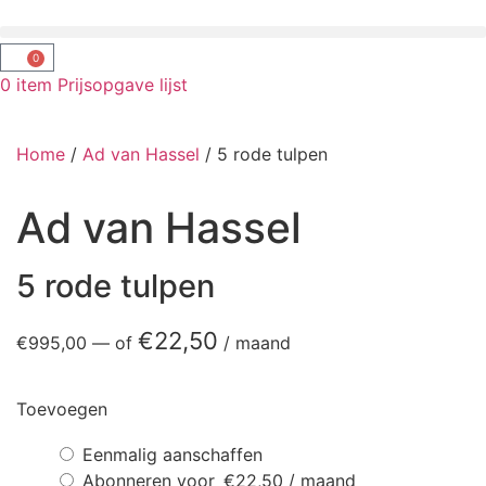
0
0
item
Prijsopgave lijst
Home
/
Ad van Hassel
/ 5 rode tulpen
Ad van Hassel
5 rode tulpen
€
22,50
€
995,00
—
of
/ maand
Toevoegen
Eenmalig aanschaffen
Abonneren voor
€
22,50
/ maand