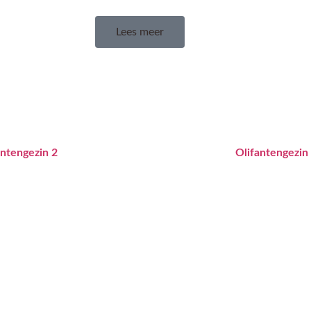
Lees meer
antengezin 2
Olifantengezin