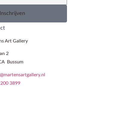
Inschrijven
ct
s Art Gallery
aan 2
CA Bussum
@martensartgallery.nl
 200 3899