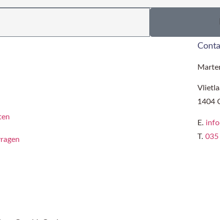
Conta
Marten
Vlietl
1404 
ten
E.
info
T.
035
vragen